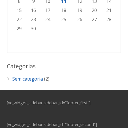
11
8
9
10
12
13
14
15
16
17
18
19
20
21
22
23
24
25
26
27
28
29
30
Categorias
Sem categoria
(2)
[vc_widget_sidebar sidebar_id=”footer_first”]
[vc_widget_sidebar sidebar_id=”footer_second”]