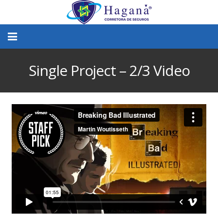
Seguros
Single Project – 2/3 Video
Baixe o App
Contrate Online
Haganá Segurança