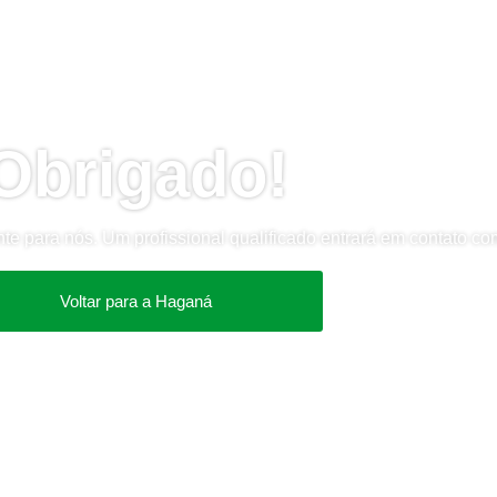
Obrigado!
e para nós. Um profissional qualificado entrará em contato co
Voltar para a Haganá